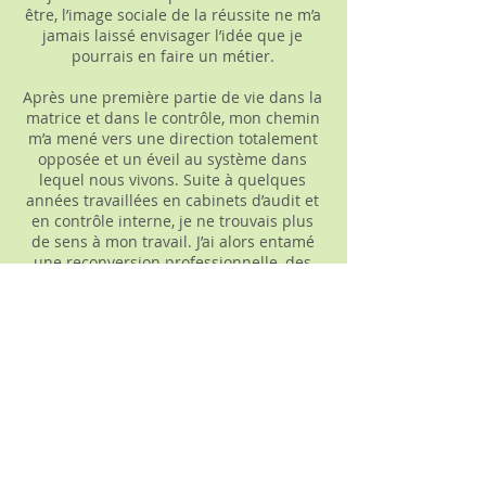
être, l’image sociale de la réussite ne m’a
jamais laissé envisager l’idée que je
pourrais en faire un métier.
Après une première partie de vie dans la
matrice et dans le contrôle, mon chemin
m’a mené vers une direction totalement
opposée et un éveil au système dans
lequel nous vivons. Suite à quelques
années travaillées en cabinets d’audit et
en contrôle interne, je ne trouvais plus
de sens à mon travail. ​J’ai alors entamé
une reconversion professionnelle, des
formations en naturopathie, en massage
et en énergétique.
Plusieurs années de développement
personnel et de soins m’ont permis de
me sentir plus alignée avec ma vraie
nature. Ce parcours de guérison
personnelle me permet aujourd’hui de
mieux vous comprendre, et de mieux
vous accompagner.