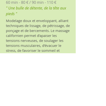
60 min - 80 € / 9
0 min - 110 €
" Une bulle de détente, de la tête aux
pieds "
Modelage doux et enveloppant, alliant
techniques de lissage, de pétrissage, de
ponçage et de bercements. Le massage
californien permet d’apaiser les
tensions nerveuses, de soulager les
tensions musculaires, d’évacuer le
stress, de favoriser le sommeil et
l’élimination des toxines.
J'adapte ce massage de manière
intuitive au ressenti corporel et à vos
besoins.
Cours particulier : formation
au massage californien
​environ 2 h - 150 €
Vous souhaitez masser votre famille,