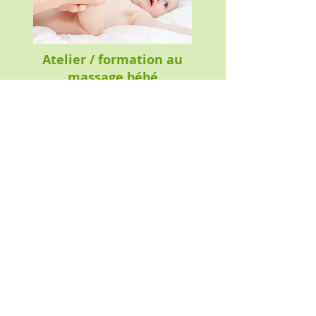
Atelier / formation au
massage bébé
​
Atelier collectif - 1 heure - 40 €
Atelier individuel - 1 heure - 80 €
​Papa, maman, vous avez envie de
masser vous même votre bébé ?
Venez apprendre les bons gestes pour
pourvoir le masser à volonté une fois
rentrés chez vous. Pratiqué au sol, en
individuel, ou en atelier de 2 à 3
bébés maximum, je vous guide pour
masser vous même votre bébé, en
effectuant en même temps que vous