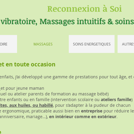
Reconnexion à Soi
 vibratoire, Massages intuitifs & soin
OIRE
MASSAGES
SOINS ENERGETIQUES
AUTRE
et en toute occasion
nfaits, j’ai développé une gamme de prestations pour tout âge, et e
et pour jeune maman
uel ou atelier parents de formation au massage bébé)
ntre enfants ou en famille (intervention scolaire ou
ateliers famille
)
tes, aux huiles, ou habillé
, pour s’adapter à la pudeur de chacun
e ergonomique, praticable aussi bien en
entreprise
pour réduire le
 anniversaire, mariage…),
en intérieur comme en extérieur
.
e