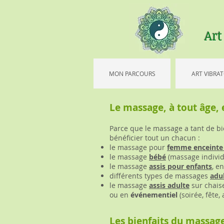
Art
MON PARCOURS
ART VIBRAT
Le massage, à tout âge, 
Parce que le massage a tant de bie
bénéficier tout un chacun :
le massage pour
femme enceinte
le massage
bébé
(massage individ
le massage
assis pour enfants
, e
différents types de massages
adul
le massage
assis adulte
sur chais
ou en
événementiel
(soirée, fête,
Les bienfaits du massag