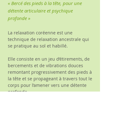
« Bercé des pieds à la tête, pour une
détente articulaire et psychique
profonde »
La relaxation coréenne est une
technique de relaxation ancestrale qui
se pratique au sol et habillé.
Elle consiste en un jeu d’étirements, de
bercements et de vibrations douces
remontant progressivement des pieds à
la tête et se propageant à travers tout le
corps pour l’amener vers une détente
profonde.
L’objectif est de vous inviter à lâcher
prise, d’assouplir le corps et de
permettre une détente articulaire
profonde, également psychique et
émotionnelle.